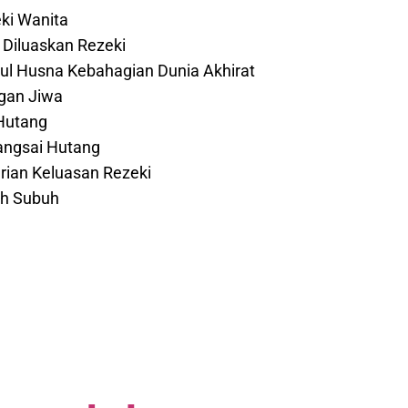
ki Wanita​
Diluaskan Rezeki
l Husna Kebahagian Dunia Akhirat
gan Jiwa
Hutang
angsai Hutang
arian Keluasan Rezeki
ah Subuh