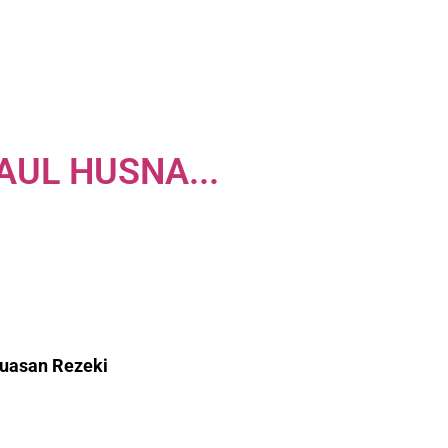
UL HUSNA...
luasan
Rezeki